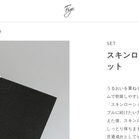
ト
SET
スキンロ
ット
うるおいを重ねる
ムで乾燥しやす
「スキンローシ
プルに続けたい
えた後、スキン
しっとり保ちま
共通成分として