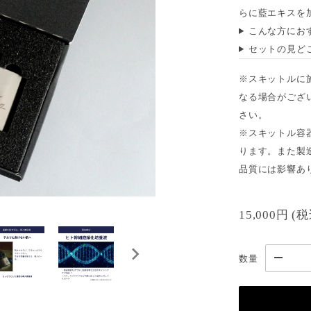
らに藍エキスを
こんな方にお
セットの見ど
※スキットルに
なる場合がござ
さい。
※スキットル容
ります。また製
品質には影響あ
15,000円
(
数量