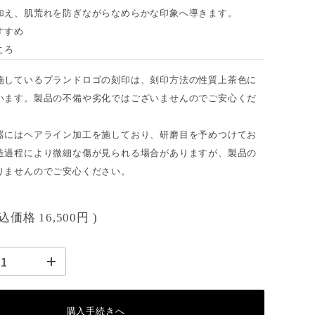
加え、肌荒れを防ぎながらなめらかな印象へ導きます。
すすめ
ころ
施しているブランドロゴの刻印は、刻印方法の性質上茶色に
います。製品の不備や劣化ではございませんのでご安心くだ
器にはヘアライン加工を施しており、研磨目を予めつけてお
造過程により微細な傷が見られる場合がありますが、製品の
りませんのでご安心ください。
税込価格
16,500円
)
購入手続きへ