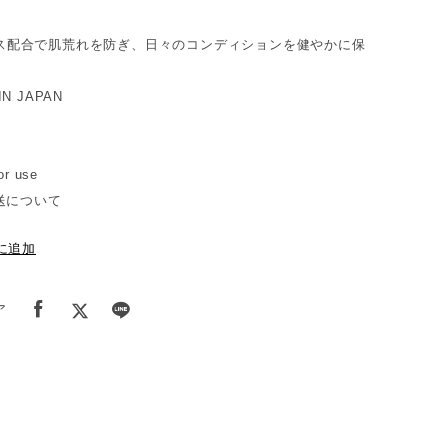
。
エキス配合で肌荒れを防ぎ、日々のコンディションを健やかに保
IN JAPAN
or use
送について
に追加
ア