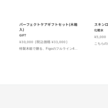
パーフェクトケアギフトセット(木箱
スキン
入)
化粧水
GIFT
¥5,000
¥30,000
(税込価格
¥33,000
)
特製木箱で贈る、Figoのフルライン4点ギフトセット。感謝を伝える上質なスキンケアギフト。 スキンウォッシュ、スキンローション、モイストセラム、アンチシャインクリームの4点を、特製木箱に収めた公式サイト限定のギフトセットです。毎日のケアを一通り揃えられる内容で、贈り物としても選びやすい仕様です。 単品で揃えるよりお得なセット価格に加え、詰替え時に便利な漏斗を同梱。ショッパーはご注文時にギフトラッピングを選択した場合のみ同梱されます。さらに公式サイトでのご注文では、スキットルへのネーム刻印サービスもご利用いただけます。 こんな方におすすめ 特別感のある木箱入りギフトを贈りたい 洗顔から保湿・テカリケアまでまとめて揃えたい 名入れ対応のギフトセットを探している セットの見どころ 4点フルラインセットスキンケアの基本ステップを1セットでカバーします。 ギフト仕様特製木箱入りで、感謝の気持ちを伝える贈り物に適しています。 公式サイト限定特典スキットルへのネーム刻印サービスをご利用いただけます。 便利な付属品付き詰替え用漏斗を同梱。ショッパーはご注文時にギフトラッピングを選択した場合のみ同梱されます。 ※表示の効果・印象には個人差があります。 ※スキットルに施しているブランドロゴの刻印は、刻印方法の性質上茶色になる場合がございます。製品の不備や劣化ではございませんのでご安心ください。 ※スキットル容器にはヘアライン加工を施しており、研磨目を予めつけております。また製造過程により微細な傷が見られる場合がありますが、製品の品質には影響ありませんのでご安心ください。