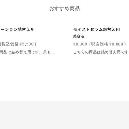
おすすめ商品
ローション詰替え用
モイストセラム詰替え用
美容液
(税込価格
¥5,500
)
¥8,000
(税込価格
¥8,800
)
こちらの商品は詰め替え用です。男もこれからは〝エイジングケア〟の時代。 男の蓄積された日常の肌ストレスをしっかりケア。 肌にしっかりと水分を与え、男の渇きに抗う。※1 ヒト幹細胞順化培養液・レチノール・フラーレンそして 藍エキスで、肌を引き締め、ハリと潤いを与えます。 荒れた男の肌を粋な男の肌へ。 ※1 表皮まで