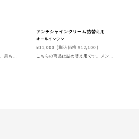
アンチシャインクリーム詰替え用
オールインワン
¥11,000
(税込価格
¥12,100
)
こちらの商品は詰め替え用です。男もこれからは〝エイジングケア〟の時代。 男の蓄積された日常の肌ストレスをしっかりケア。 肌にしっかりと水分を与え、男の渇きに抗う。※1 ヒト幹細胞順化培養液・レチノール・フラーレンそして 藍エキスで、肌を引き締め、ハリと潤いを与えます。 荒れた男の肌を粋な男の肌へ。 ※1 表皮まで
こちらの商品は詰め替え用です。メンズメイクまではしたくない。 でも触れられ肌でいたい。 そんな肌を叶えるのはフィーゴアンチシャインクリームだけ。毛穴を無くしたい。テカるのは嫌だけど乾燥する。 そんな肌にスッと馴染む、新感覚のクリーム誕生。 ヒト幹細胞順化培養液・レチノール・フラーレン・藍エキスを始めとする漢方エキスで肌を柔らげ、肌にハリと引き締めを与えます。 朝に塗れば、まるで彼女が使う、化粧下地の様に肌のキメを整え、潤いとハリを与え、瞬間で男の肌を〝触れられ肌〟に。