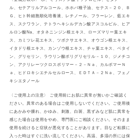
ル、セテアリルアルコール、ホホバ種子油、セテス－２０、Ｂ
Ｇ、ヒト幹細胞順化培養液、レチノール、フラーレン、藍エキ
ス、スクワラン、テトラヘキシルデカン酸アスコルビル、ヒア
ルロン酸Na、オタネニンジン根エキス、ローズマリー葉エキ
ス、カミツレ花エキス、ツボクサエキス、オウゴン根エキス、
イタドリ根エキス、カンゾウ根エキス、チャ葉エキス、ベタイ
ン、グリセリン、ラウリン酸ポリグリセリル－１０、ジメチコ
ン、アクリレーツクロスポリマー－２－Ｎａ、カルボマーＮ
ａ、ヒドロキシエチルセルロース、ＥＤＴＡ－２Ｎａ、フェノ
キシエタノール
〈ご使用上の注意〉 ご使用前にお肌に異常が無いかご確認く
ださい。異常のある場合はご使用しないでください。ご使用後
にあかみや腫れ、かゆみ、刺激、白斑、黒ずみなど肌に異常を
感じた場合は使用をやめ、専門医にご相談ください。そのまま
使用を続けると症状が悪化することがあります。目など粘膜に
入った時はすぐに洗い流してください。高温、多湿の所には保