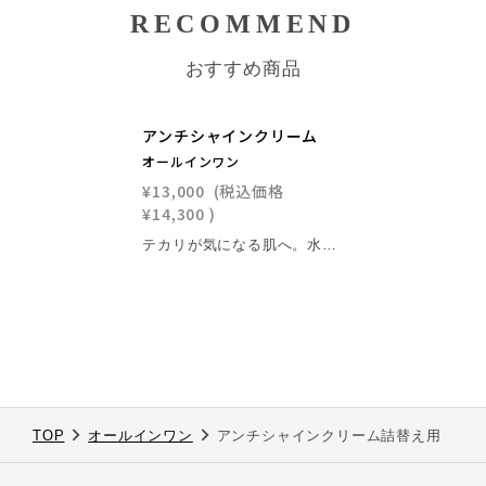
RECOMMEND
おすすめ商品
アンチシャインクリーム
オールインワン
¥13,000
(税込価格
¥14,300
)
テカリが気になる肌へ。水分と油分のバランスを整えるオールインワンクリーム。 男性の肌は皮脂が多く、水分量が少ない傾向があります。皮脂だけを抑えるのではなく、うるおいを保ちながら整えることが重要です。 アンチシャインクリームは、皮脂吸着ポリマー（アクリレーツクロスポリマー-2-Na）を配合。気になるテカリを抑えながら、乾燥しやすい肌をしっとり保ち、なめらかな印象へ導きます。 こんな方におすすめ 夕方になるとTゾーンのテカリが気になる ベタつきは抑えたいが、乾燥感も避けたい 朝のケアを1本で簡潔に済ませたい 成分の見どころ アクリレーツクロスポリマー-2-Na余分な皮脂を吸着し、サラッとした肌印象をサポートします。 ヒト幹細胞順化培養液・レチノール・フラーレン大人の肌をなめらかに整え、健やかな印象へ導きます。 藍エキス・スクワラン肌荒れを防ぎながら、うるおいを保ちます。 ※エイジングケアは、年齢に応じたお手入れのことです。 ※表示の効果・印象には個人差があります。 ※容器はそのまま繰り返し使える詰替え用をご用意しています。 ※製造工程上、容器表面に微細な個体差が見られる場合がありますが、品質には問題ありません。
TOP
オールインワン
アンチシャインクリーム詰替え用