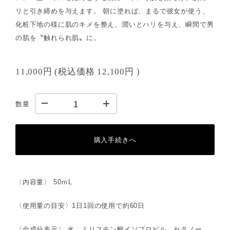
リと引き締めを与えます。 朝に塗れば、まるで彼女が使う、
化粧下地の様に肌のキメを整え、潤いとハリを与え、瞬間で男
の肌を〝触れられ肌〟に。
11,000円
(税込価格
12,100円
)
数量
購入手続きへ
〈内容量〉 50ｍL
〈使用量の目安〉1日1回の使用で約60日
〈全成分表示〉 水、ミリスチン酸イソプロピル、セタノー